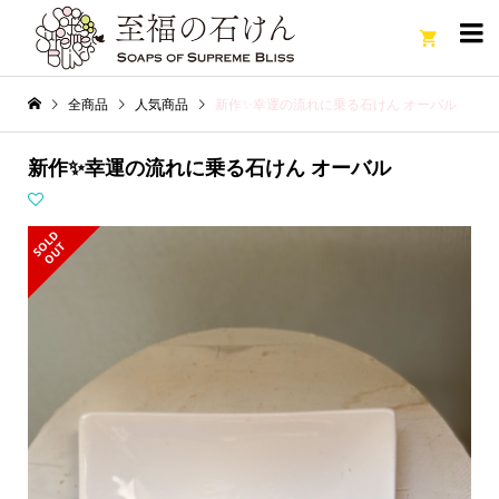

全商品
人気商品
新作✨幸運の流れに乗る石けん オーバル
新作✨幸運の流れに乗る石けん オーバル
S
L
D
O
U
O
T