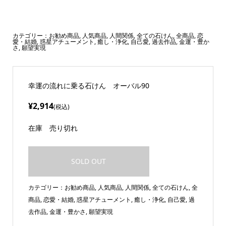
カテゴリー：
お勧め商品
,
人気商品
,
人間関係
,
全ての石けん
,
全商品
,
恋
愛・結婚
,
惑星アチューメント
,
癒し・浄化
,
自己愛
,
過去作品
,
金運・豊か
さ
,
願望実現
幸運の流れに乗る石けん オーバル90
¥2,914
(税込)
在庫
売り切れ
SOLD OUT
カテゴリー：
お勧め商品
,
人気商品
,
人間関係
,
全ての石けん
,
全
商品
,
恋愛・結婚
,
惑星アチューメント
,
癒し・浄化
,
自己愛
,
過
去作品
,
金運・豊かさ
,
願望実現