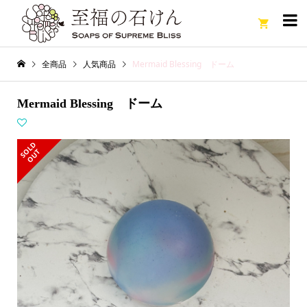

全商品
人気商品
Mermaid Blessing ドーム
Mermaid Blessing ドーム
S
L
D
O
U
O
T