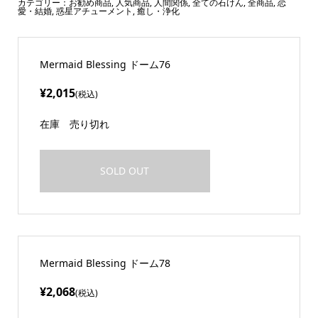
カテゴリー：
お勧め商品
,
人気商品
,
人間関係
,
全ての石けん
,
全商品
,
恋
愛・結婚
,
惑星アチューメント
,
癒し・浄化
Mermaid Blessing ドーム76
¥2,015
(税込)
在庫
売り切れ
SOLD OUT
Mermaid Blessing ドーム78
¥2,068
(税込)