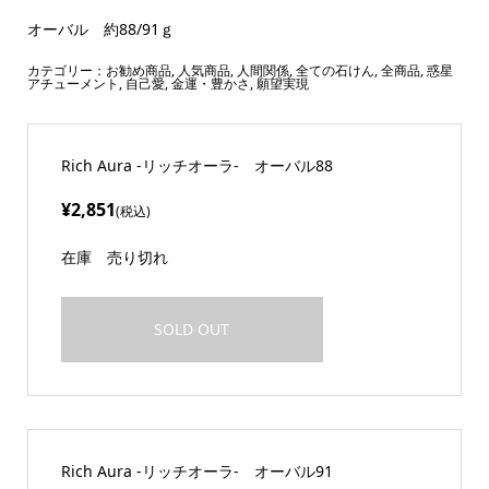
オーバル 約88/91ｇ
カテゴリー：
お勧め商品
,
人気商品
,
人間関係
,
全ての石けん
,
全商品
,
惑星
アチューメント
,
自己愛
,
金運・豊かさ
,
願望実現
Rich Aura -リッチオーラ- オーバル88
¥2,851
(税込)
在庫
売り切れ
SOLD OUT
Rich Aura -リッチオーラ- オーバル91