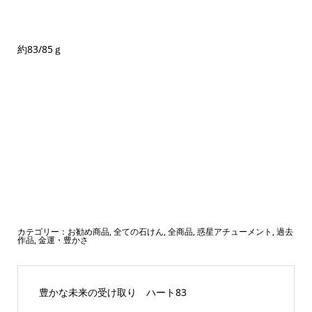
約83/85ｇ
カテゴリー：
お勧め商品
,
全ての石けん
,
全商品
,
惑星アチューメント
,
過去
作品
,
金運・豊かさ
豊かな未来の受け取り ハート83