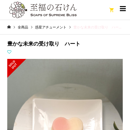

全商品
惑星アチューメント
豊かな未来の受け取り ハート
豊かな未来の受け取り ハート
S
L
D
O
U
O
T