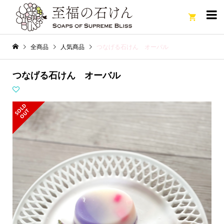

全商品
人気商品
つなげる石けん オーバル
つなげる石けん オーバル
S
L
D
O
U
O
T