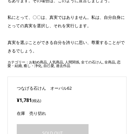
もあります。その場合は、このように宣言しましょう。
私にとって、〇〇は、真実ではありません。私は、自分自身に
とっての真実を選択し、それを実行します。
真実を選ぶことができる自分を誇りに思い、尊重することがで
きるでしょう。
カテゴリー：
お勧め商品
,
人気商品
,
人間関係
,
全ての石けん
,
全商品
,
恋
愛・結婚
,
癒し・浄化
,
自己愛
,
過去作品
つなげる石けん オーバル62
¥1,781
(税込)
在庫
売り切れ
SOLD OUT