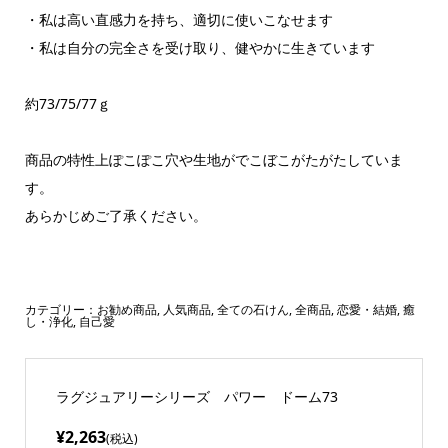
・私は高い直感力を持ち、適切に使いこなせます
・私は自分の完全さを受け取り、健やかに生きています
約73/75/77ｇ
商品の特性上ぽこぽこ穴や生地がでこぼこがたがたしていま
す。
あらかじめご了承ください。
カテゴリー：
お勧め商品
,
人気商品
,
全ての石けん
,
全商品
,
恋愛・結婚
,
癒
し・浄化
,
自己愛
ラグジュアリーシリーズ パワー ドーム73
¥2,263
(税込)