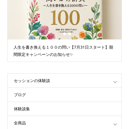
1
2
3
問い【7月31日スタート】期
情報空間を書き換えるグループセ
らせ✨
重たいエネルギーが解放されます
セッションの体験談
ブログ
体験談集
全商品