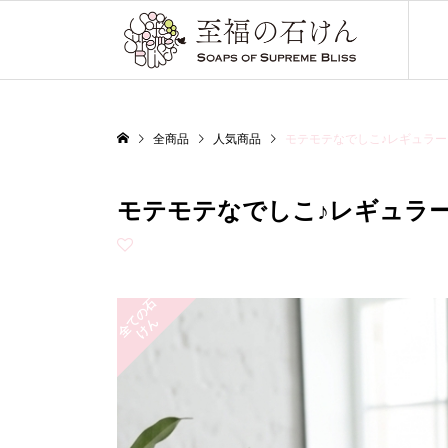
全商品
人気商品
モテモテなでしこ♪レギュラ
モテモテなでしこ♪レギュ
全
の
石
け
て
ん