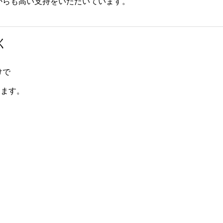
からも高い支持をいただいています。
く
けで
ります。