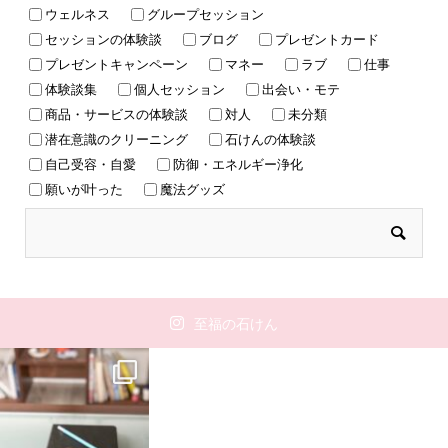
ウェルネス
グループセッション
セッションの体験談
ブログ
プレゼントカード
プレゼントキャンペーン
マネー
ラブ
仕事
体験談集
個人セッション
出会い・モテ
商品・サービスの体験談
対人
未分類
潜在意識のクリーニング
石けんの体験談
自己受容・自愛
防御・エネルギー浄化
願いが叶った
魔法グッズ
至福の石けん