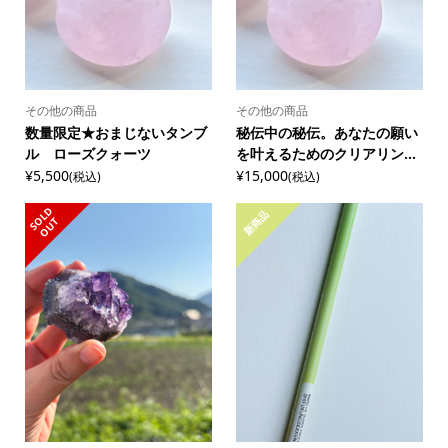
その他の商品
その他の商品
数量限定★おまじないタンブ
秘伝中の秘伝。あなたの願い
ル ローズクォーツ
を叶えるためのクリアリン...
¥5,500
¥15,000
(税込)
(税込)
S
L
D
O
U
新商品
O
T