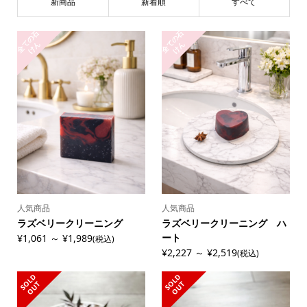
新商品
新着順
すべて
全
の
石
け
全
の
石
け
て
ん
て
ん
人気商品
人気商品
ラズベリークリーニング
ラズベリークリーニング ハ
ート
¥1,061 ～ ¥1,989
(税込)
¥2,227 ～ ¥2,519
(税込)
S
L
D
O
U
S
L
D
O
U
O
T
O
T