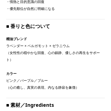
・情熱と目的意識の回復
・優先順位が自然に明確になる
■
香りと色について
精油ブレンド
ラベンダー × ベルガモット × ゼラニウム
（女性性の穏やかな回復、心の鎮静、優しさの再生をサポー
ト）
カラー
ピンク／パープル／ブルー
（心の癒し、真実の表現、内なる静寂を象徴）
■
素材／Ingredients