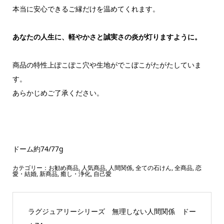
本当に安心できるご縁だけを温めてくれます。
あなたの人生に、軽やかさと誠実さの炎が灯りますように。
商品の特性上ぽこぽこ穴や生地がでこぼこがたがたしていま
す。
あらかじめご了承ください。
ドーム約74/77g
カテゴリー：
お勧め商品
,
人気商品
,
人間関係
,
全ての石けん
,
全商品
,
恋
愛・結婚
,
新商品
,
癒し・浄化
,
自己愛
ラグジュアリーシリーズ 無理しない人間関係 ドー