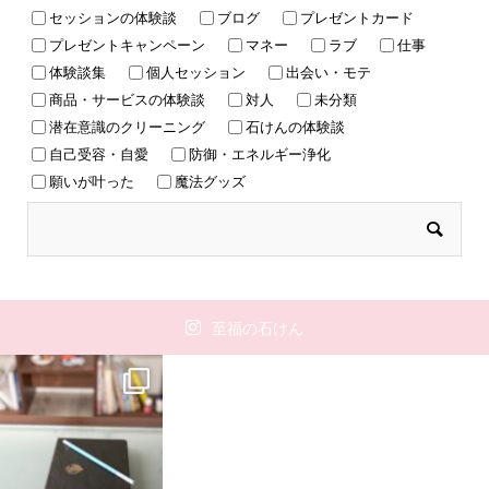
セッションの体験談
ブログ
プレゼントカード
プレゼントキャンペーン
マネー
ラブ
仕事
体験談集
個人セッション
出会い・モテ
商品・サービスの体験談
対人
未分類
潜在意識のクリーニング
石けんの体験談
自己受容・自愛
防御・エネルギー浄化
願いが叶った
魔法グッズ
至福の石けん