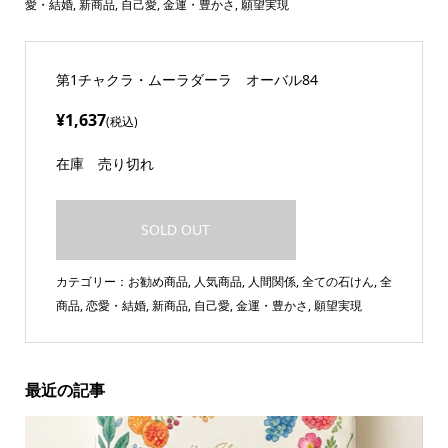
愛・結婚
,
新商品
,
自己愛
,
金運・豊かさ
,
願望実現
第1チャクラ・ムーラダーラ オーバル84
¥1,637
(税込)
在庫
売り切れ
SOLD OUT
カテゴリー：
お勧め商品
,
人気商品
,
人間関係
,
全ての石けん
,
全
商品
,
恋愛・結婚
,
新商品
,
自己愛
,
金運・豊かさ
,
願望実現
最近の記事