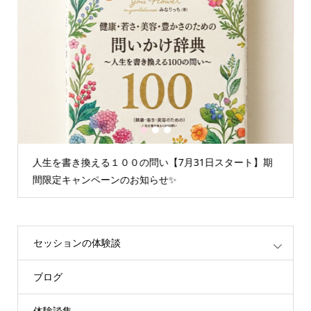
1
2
3
日スタート】期
情報空間を書き換えるグループセッション☆聞く
重たいエネルギーが解放されます
セッションの体験談
ブログ
体験談集