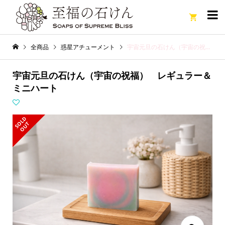

全商品
惑星アチューメント
宇宙元旦の石けん（宇宙の祝福） レギュラー＆ミニハート
宇宙元旦の石けん（宇宙の祝福） レギュラー＆
ミニハート
S
L
D
O
U
O
T