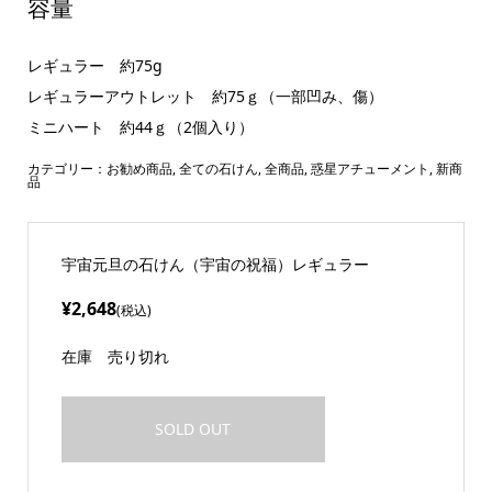
容量
レギュラー 約75g
レギュラーアウトレット 約75ｇ（一部凹み、傷）
ミニハート 約44ｇ（2個入り）
カテゴリー：
お勧め商品
,
全ての石けん
,
全商品
,
惑星アチューメント
,
新商
品
宇宙元旦の石けん（宇宙の祝福）レギュラー
¥2,648
(税込)
在庫
売り切れ
SOLD OUT