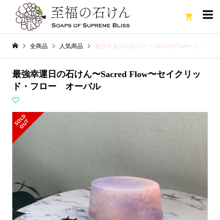

全商品
人気商品
最強幸運日の石けん〜Sacred Flow〜セイクリッド・フロー オーバル
最強幸運日の石けん〜Sacred Flow〜セイクリッ
ド・フロー オーバル
S
L
D
O
U
O
T