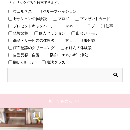
をクリックすると検索できます。
ウェルネス
グループセッション
セッションの体験談
ブログ
プレゼントカード
プレゼントキャンペーン
マネー
ラブ
仕事
体験談集
個人セッション
出会い・モテ
商品・サービスの体験談
対人
未分類
潜在意識のクリーニング
石けんの体験談
自己受容・自愛
防御・エネルギー浄化
願いが叶った
魔法グッズ
至福の石けん