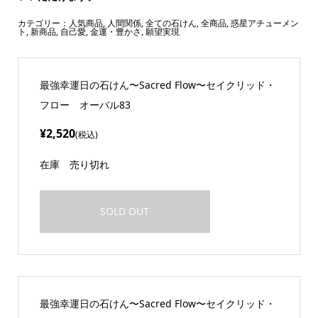
カテゴリー：
人気商品
,
人間関係
,
全ての石けん
,
全商品
,
惑星アチューメン
ト
,
新商品
,
自己愛
,
金運・豊かさ
,
願望実現
最強幸運日の石けん〜Sacred Flow〜セイクリッド・
フロー オーバル83
¥2,520
(税込)
在庫
売り切れ
SOLD OUT
最強幸運日の石けん〜Sacred Flow〜セイクリッド・