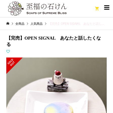

全商品
人気商品
【完売】OPEN SIGNAL あなたと話したくなる
【完売】OPEN SIGNAL あなたと話したくな
る
S
L
D
O
U
O
T