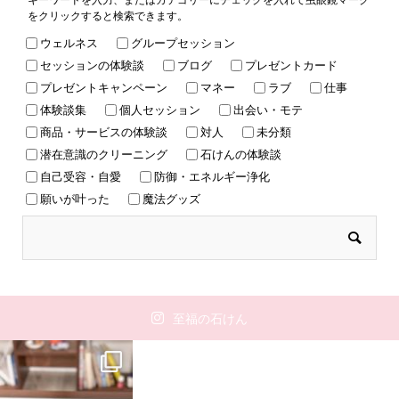
をクリックすると検索できます。
ウェルネス
グループセッション
セッションの体験談
ブログ
プレゼントカード
プレゼントキャンペーン
マネー
ラブ
仕事
体験談集
個人セッション
出会い・モテ
商品・サービスの体験談
対人
未分類
潜在意識のクリーニング
石けんの体験談
自己受容・自愛
防御・エネルギー浄化
願いが叶った
魔法グッズ
至福の石けん