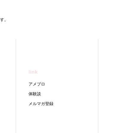
す。
link
アメブロ
体験談
メルマガ登録