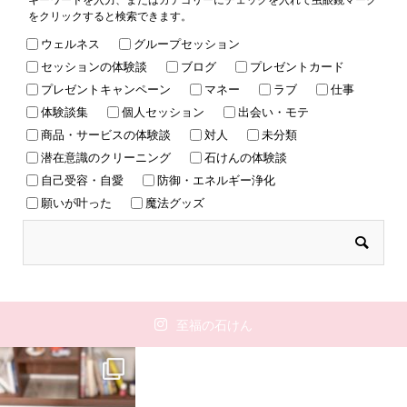
をクリックすると検索できます。
ウェルネス
グループセッション
セッションの体験談
ブログ
プレゼントカード
プレゼントキャンペーン
マネー
ラブ
仕事
体験談集
個人セッション
出会い・モテ
商品・サービスの体験談
対人
未分類
潜在意識のクリーニング
石けんの体験談
自己受容・自愛
防御・エネルギー浄化
願いが叶った
魔法グッズ
至福の石けん