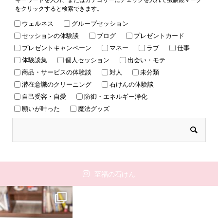
をクリックすると検索できます。
ウェルネス
グループセッション
セッションの体験談
ブログ
プレゼントカード
プレゼントキャンペーン
マネー
ラブ
仕事
体験談集
個人セッション
出会い・モテ
商品・サービスの体験談
対人
未分類
潜在意識のクリーニング
石けんの体験談
自己受容・自愛
防御・エネルギー浄化
願いが叶った
魔法グッズ
至福の石けん