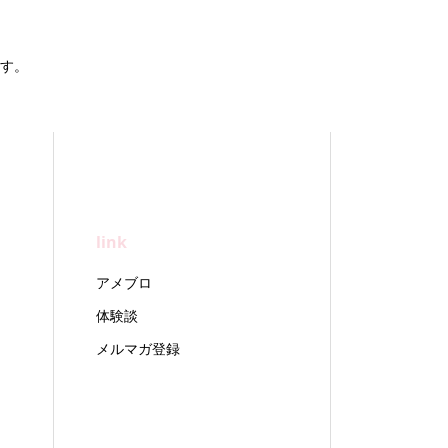
す。
link
アメブロ
体験談
メルマガ登録