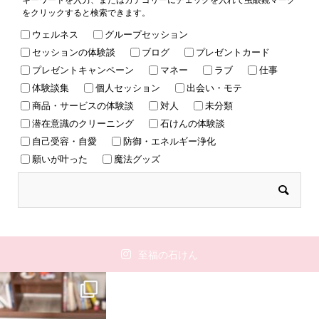
をクリックすると検索できます。
ウェルネス
グループセッション
セッションの体験談
ブログ
プレゼントカード
プレゼントキャンペーン
マネー
ラブ
仕事
体験談集
個人セッション
出会い・モテ
商品・サービスの体験談
対人
未分類
潜在意識のクリーニング
石けんの体験談
自己受容・自愛
防御・エネルギー浄化
願いが叶った
魔法グッズ
至福の石けん