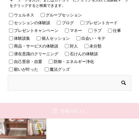
をクリックすると検索できます。
ウェルネス
グループセッション
セッションの体験談
ブログ
プレゼントカード
プレゼントキャンペーン
マネー
ラブ
仕事
体験談集
個人セッション
出会い・モテ
商品・サービスの体験談
対人
未分類
潜在意識のクリーニング
石けんの体験談
自己受容・自愛
防御・エネルギー浄化
願いが叶った
魔法グッズ
至福の石けん