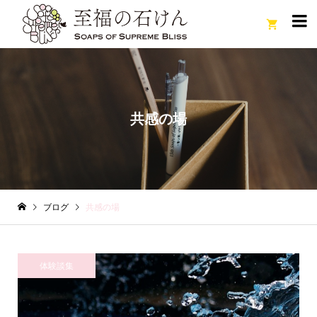

共感の場
ブログ
共感の場
体験談集