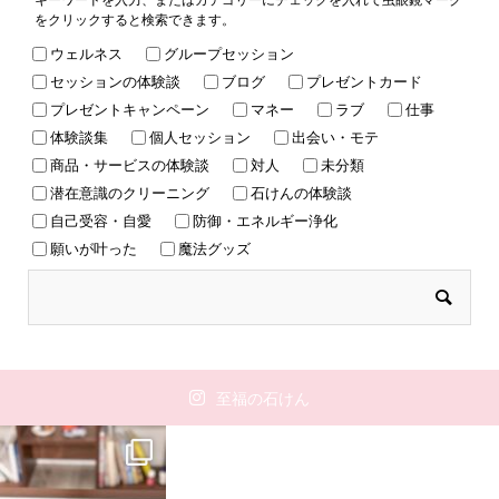
をクリックすると検索できます。
ウェルネス
グループセッション
セッションの体験談
ブログ
プレゼントカード
プレゼントキャンペーン
マネー
ラブ
仕事
体験談集
個人セッション
出会い・モテ
商品・サービスの体験談
対人
未分類
潜在意識のクリーニング
石けんの体験談
自己受容・自愛
防御・エネルギー浄化
願いが叶った
魔法グッズ
至福の石けん