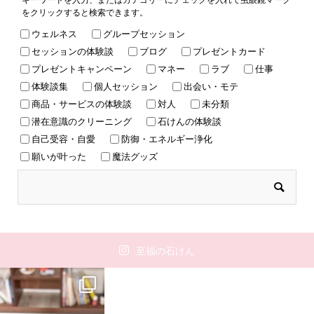
をクリックすると検索できます。
ウェルネス
グループセッション
セッションの体験談
ブログ
プレゼントカード
プレゼントキャンペーン
マネー
ラブ
仕事
体験談集
個人セッション
出会い・モテ
商品・サービスの体験談
対人
未分類
潜在意識のクリーニング
石けんの体験談
自己受容・自愛
防御・エネルギー浄化
願いが叶った
魔法グッズ
至福の石けん