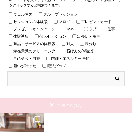
をクリックすると検索できます。
ウェルネス
グループセッション
セッションの体験談
ブログ
プレゼントカード
プレゼントキャンペーン
マネー
ラブ
仕事
体験談集
個人セッション
出会い・モテ
商品・サービスの体験談
対人
未分類
潜在意識のクリーニング
石けんの体験談
自己受容・自愛
防御・エネルギー浄化
願いが叶った
魔法グッズ
至福の石けん