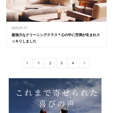
2025.01.17
超強力なクリーニングクラス＊心の中に空洞が生まれス
ッキリしました
1
2
3
4

