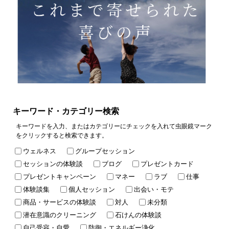
キーワード・カテゴリー検索
キーワードを入力、またはカテゴリーにチェックを入れて虫眼鏡マーク
をクリックすると検索できます。
ウェルネス
グループセッション
セッションの体験談
ブログ
プレゼントカード
プレゼントキャンペーン
マネー
ラブ
仕事
体験談集
個人セッション
出会い・モテ
商品・サービスの体験談
対人
未分類
潜在意識のクリーニング
石けんの体験談
自己受容・自愛
防御・エネルギー浄化