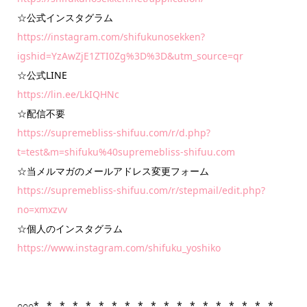
☆公式インスタグラム
https://instagram.com/shifukunosekken?
igshid=YzAwZjE1ZTI0Zg%3D%3D&utm_source=qr
☆公式LINE
https://lin.ee/LkIQHNc
☆配信不要
https://supremebliss-shifuu.com/r/d.php?
t=test&m=shifuku%40supremebliss-shifuu.com
☆当メルマガのメールアドレス変更フォーム
https://supremebliss-shifuu.com/r/stepmail/edit.php?
no=xmxzvv
☆個人のインスタグラム
https://www.instagram.com/shifuku_yoshiko
○○○*…*…*…*…*…*…*…*…*…*…*…*…*…*…*…*…*…*…*…