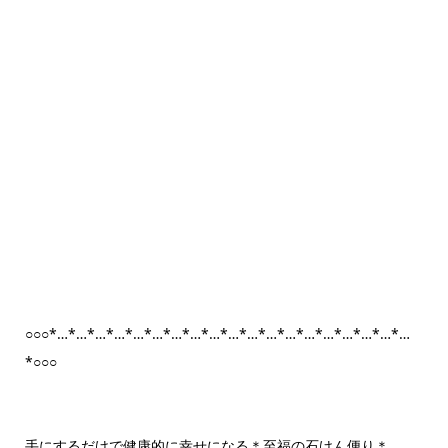
○○○*…*…*…*…*…*…*…*…*…*…*…*…*…*…*…*…*…*…*…
*○○○
手にするだけで健康的に幸せになる＊至福の石けん便り＊