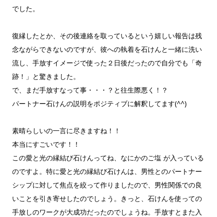
でした。
復縁したとか、その後連絡を取っているという嬉しい報告は残
念ながらできないのですが、彼への執着を石けんと一緒に洗い
流し、手放すイメージで使った２日後だったので自分でも「奇
跡！」と驚きました。
で、まだ手放すなって事・・・？と往生際悪く！？
パートナー石けんの説明をポジティブに解釈してます(^^)
素晴らしいの一言に尽きますね！！
本当にすごいです！！
この愛と光の縁結び石けんってね、なにかのご塩 が入っている
のですよ。特に愛と光の縁結び石けんは、男性とのパートナー
シップに対して焦点を絞って作りましたので、男性関係での良
いことを引き寄せしたのでしょう。きっと、石けんを使っての
手放しのワークが大成功だったのでしょうね。手放すとまた入