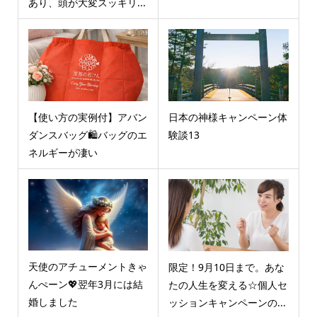
あり、頭が大変スッキリ...
【使い方の実例付】アバン
日本の神様キャンペーン体
ダンスバッグ🛍️バッグのエ
験談13
ネルギーが凄い
天使のアチューメントきゃ
限定！9月10日まで。あな
んぺーン💖翌年3月には結
たの人生を変える☆個人セ
婚しました
ッションキャンペーンの...