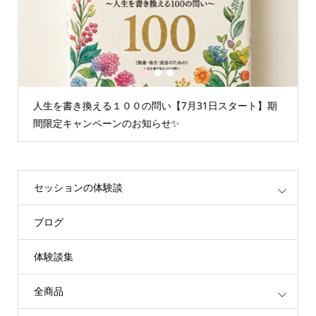
1
2
3
人生を書き換える１００の問い【7月31日スタート】期
情
間限定キャンペーンのお知らせ✨
重
セッションの体験談
ブログ
体験談集
全商品