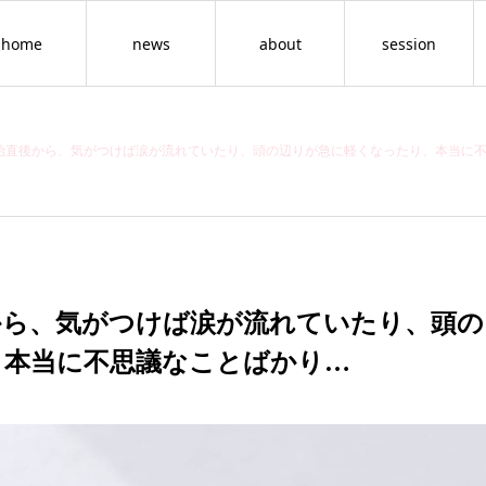
home
news
about
session
始直後から、気がつけば涙が流れていたり、頭の辺りが急に軽くなったり、本当に不
から、気がつけば涙が流れていたり、頭の
、本当に不思議なことばかり…
情報空間を書き換えるグループ
人生を書き換える１
セッション（年齢の呪縛をほど
【7月31日スタート