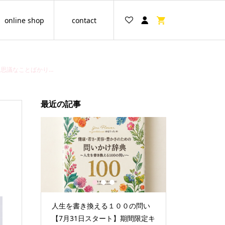
online shop
contact
思議なことばかり…
最近の記事
1
2
3
００の問い
情報空間を書き換えるグループ
情報空間を書
】期間限定キ
セッション☆聞くたびに重たい
セッション（