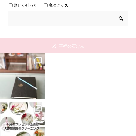
願いが叶った
魔法グッズ
至福の石けん