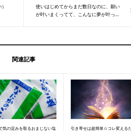
い）
使いはじめてからまだ数日なのに、願い
が叶いまくってて、こんなに夢が叶っ...
関連記事
で気の淀みを取るおまじない塩
引き寄せは超簡単☆コレ変える