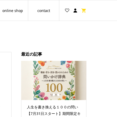
online shop
contact
最近の記事
1
2
3
グループ
人生を書き換える１００の問い
情報空間を書き
縛をほど
【7月31日スタート】期間限定キ
セッション☆聞