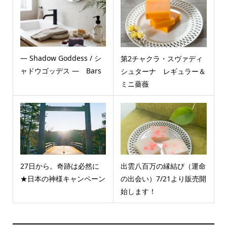
― Shadow Goddess / シ
第2チャクラ・スヴァディ
ャドウゴッデス ― Bars
シュターナ レギュラー＆
ミニ薔薇
27日から。奇跡は必然に
出雲八百万の縁結び（運命
★日本の神様キャンペーン
の出会い）7/21より販売開
始します！