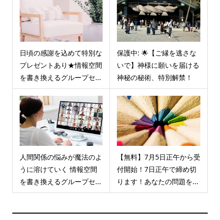
日頃の感謝を込めて特別な
保護中: 🌟【ご縁を逃さな
プレゼントあり★情報空間
いで】神様に願いを届ける
を書き換えるグループセ...
神秘の秘術、特別解禁！
人間関係の悩みが魔法のよ
【無料】7月5日正午から受
うに溶けていく 情報空間
付開始！7日正午で締め切
を書き換えるグループセ...
ります！あなたの問題を...