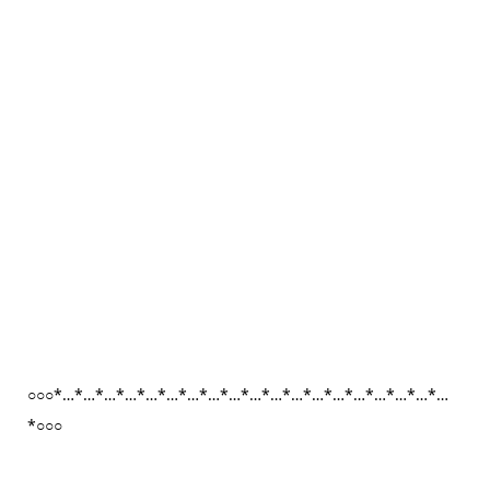
○○○*…*…*…*…*…*…*…*…*…*…*…*…*…*…*…*…*…*…*…
*○○○