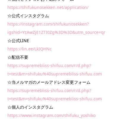
https://shifukunosekken.net/application/
☆公式インスタグラム
https://instagram.com/shifukunosekken?
igshid=YzAwZjE1ZTI0Zg%3D%3D&utm_source=qr
☆公式LINE
https://lin.ee/LkIQHNc
☆配信不要
https://supremebliss-shifuu.com/r/d.php?
t=test&m=shifuku%40supremebliss-shifuu.com
☆当メルマガのメールアドレス変更フォーム
https://supremebliss-shifuu.com/r/d.php?
t=test&m=shifuku%40supremebliss-shifuu.com
☆個人のインスタグラム
https://www.instagram.com/shifuku_yoshiko