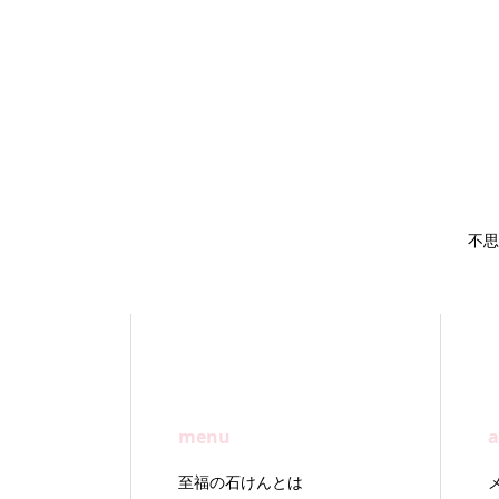
不思
menu
a
至福の石けんとは