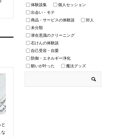
体験談集
個人セッション
出会い・モテ
商品・サービスの体験談
対人
未分類
潜在意識のクリーニング
石けんの体験談
自己受容・自愛
防御・エネルギー浄化
願いが叶った
魔法グッズ
っと
こな