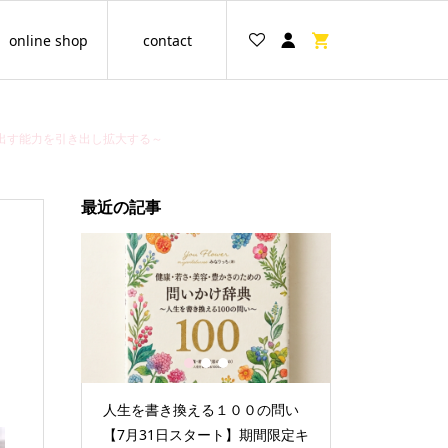
online shop
contact
出す能力を引き出し拡大する～
最近の記事
1
2
3
グループ
人生を書き換える１００の問い
情報空間を書
縛をほど
【7月31日スタート】期間限定キ
セッション☆