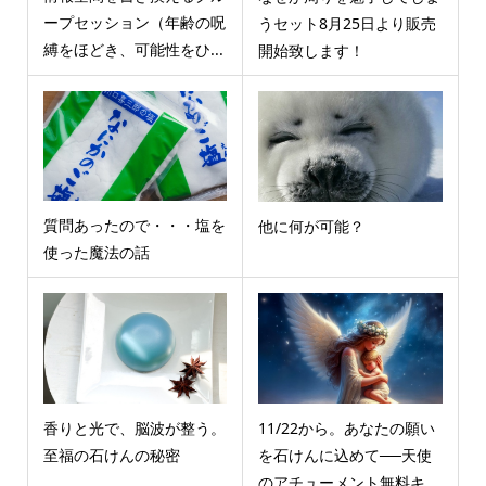
ープセッション（年齢の呪
うセット8月25日より販売
縛をほどき、可能性をひ...
開始致します！
質問あったので・・・塩を
他に何が可能？
使った魔法の話
香りと光で、脳波が整う。
11/22から。あなたの願い
至福の石けんの秘密
を石けんに込めて──天使
のアチューメント無料キ...