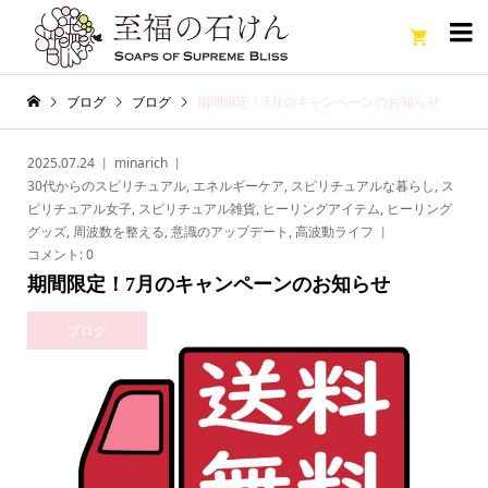

ブログ
ブログ
期間限定！7月のキャンペーンのお知らせ
2025.07.24
minarich
30代からのスピリチュアル
,
エネルギーケア
,
スピリチュアルな暮らし
,
ス
ピリチュアル女子
,
スピリチュアル雑貨
,
ヒーリングアイテム
,
ヒーリング
グッズ
,
周波数を整える
,
意識のアップデート
,
高波動ライフ
コメント:
0
期間限定！7月のキャンペーンのお知らせ
ブログ