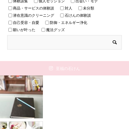
体験談集
個人セッション
出会い・モテ
商品・サービスの体験談
対人
未分類
潜在意識のクリーニング
石けんの体験談
自己受容・自愛
防御・エネルギー浄化
願いが叶った
魔法グッズ
至福の石けん