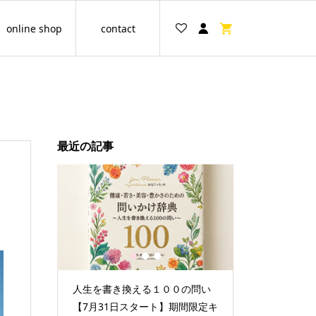
online shop
contact
最近の記事
1
2
3
グループ
人生を書き換える１００の問い
情報空間を書
縛をほど
【7月31日スタート】期間限定キ
セッション☆